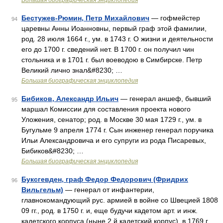
Большая биографическая энциклопедия
Бестужев-Рюмин, Петр Михайлович
— гофмейстер
94
царевны Анны Иоанновны, первый граф этой фамилии,
род. 28 июля 1664 г., ум. в 1743 г. О жизни и деятельности
его до 1700 г. сведений нет. В 1700 г. он получил чин
стольника и в 1701 г. был воеводою в Симбирске. Петр
Великий лично знал&#8230; …
Большая биографическая энциклопедия
Бибиков, Александр Ильич
— генерал аншеф, бывший
95
маршал Комиссии для составления проекта нового
Уложения, сенатор; род. в Москве 30 мая 1729 г., ум. в
Бугульме 9 апреля 1774 г. Сын инженер генерал поручика
Ильи Александровича и его супруги из рода Писаревых,
Бибиков&#8230; …
Большая биографическая энциклопедия
Буксгевден, граф Федор Федорович (Фридрих
96
Вильгельм)
— генерал от инфантерии,
главнокомандующий рус. армией в войне со Швецией 1808
09 гг., род. в 1750 г. и, еще будучи кадетом арт. и инж.
кадетского корпуса (ныне 2 й кадетский корпус), в 1769 г.