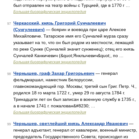
был отправлен на театр войны с Турцией, где в 1770 г …
Большая биографическая энциклопедия
Черкасский, князь Григорий Сунчалеевич
97
(Сунгулеевич)
— боярин и воевода при царе Алексее
Михайловиче. Татарское имя его Сунчалей мурза сразу
указывает на то, что он был родом из местности, лежащей
по реке Сунже (Сунчалей значит сунженец); отец его князь
Сунчалей Канкичевич (&quot;Янклычевич&quot;, по …
Большая биографическая энциклопедия
Чернышев, граф Захар Григорьевич
— генерал
98
фельдмаршал, наместник Белоруссии,
главнокомандующий гор. Москвы; третий сын Григ. Петр. Ч.,
родился 18 го марта 1722 г., умер 29 го августа 1784 г.
Тринадцати лет он был записан в военную службу в 1735 г.,
а в начале 1741 г. пожалован&#8230; …
Большая биографическая энциклопедия
Чернышев, светлейший князь Александр Иванович
—
99
генерал адъютант, генерал от кавалерии, военный министр,
председатель Государственного Совета; происходил из