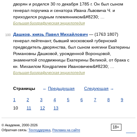
дворян и родился 30 го декабря 1785 г. Он был сыном
генерал поручика и сенатора Ивана Львовича Ч. и
приходился родным племянником&#8230; …
Большая биографическая энциклопедия
Дашков, князь Павел Михайлович
— (1763 1807)
100
генерал лейтенант, бывший московский губернский
предводитель дворянства, был сыном княгини Екатерины
Романовны Дашковой, урожденной Воронцовой,
знаменитой сподвижницы Екатерины Великой, от брака с
кн. Михаилом Кондратием Ивановичем&#8230; …
Большая биографическая энциклопедия
Страницы
←
Предыдущая
Следующая
→
1
2
3
4
5
6
7
8
9
10
11
12
13
© Академик, 2000-2026
18+
Обратная связь:
Техподдержка
,
Реклама на сайте